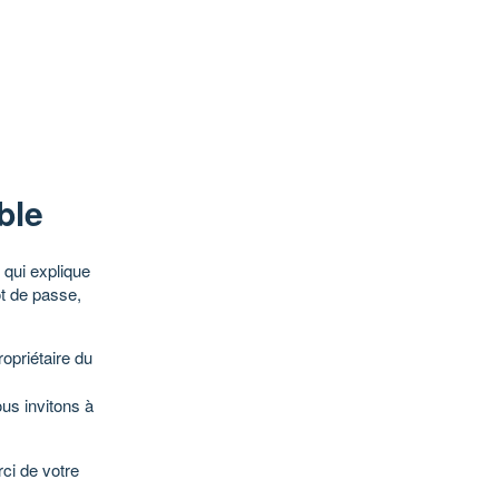
ble
qui explique
ot de passe,
opriétaire du
ous invitons à
ci de votre