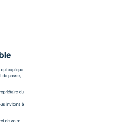
ble
qui explique
ot de passe,
opriétaire du
ous invitons à
ci de votre